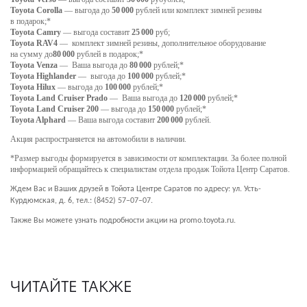
Toyota Corolla
— выгода до
50 000
рублей или комплект зимней резины
в подарок;*
Toyota Camry
— выгода составит
25 000
руб;
Toyota RAV4
— комплект зимней резины, дополнительное оборудование
на сумму до
80 000
рублей в подарок;*
Toyota Venza
— Ваша выгода до
80 000
рублей;*
Toyota Highlander
— выгода до
100 000
рублей;*
Toyota Hilux
— выгода до
100 000
рублей;*
Toyota Land Cruiser Prado
— Ваша выгода до
120 000
рублей;*
Toyota Land Cruiser 200
— выгода до
150 000
рублей;*
Toyota Alphard
— Ваша выгода составит
200 000
рублей.
Акция распространяется на автомобили в наличии.
*Размер выгоды формируется в зависимости от комплектации. За более полной
информацией обращайтесь к специалистам отдела продаж Тойота Центр Саратов.
Ждем Вас и Ваших друзей в Тойота Центре Саратов по адресу: ул. Усть-
Курдюмская, д. 6, тел.: (8452) 57−07−07.
Также Вы можете узнать подробности акции на
promo.toyota.ru.
ЧИТАЙТЕ ТАКЖЕ