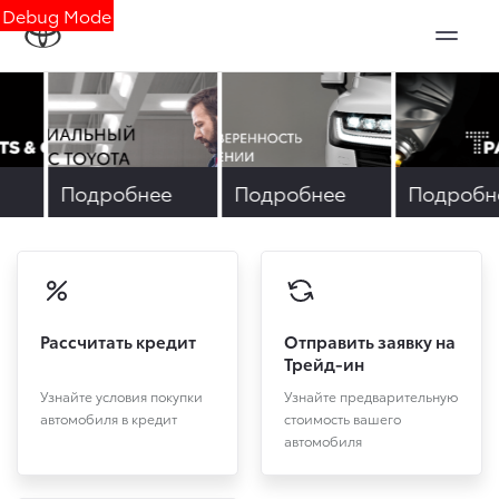
Debug Mode
е
Подробнее
Подробнее
Подробн
Рассчитать кредит
Отправить заявку на
Трейд-ин
Узнайте условия покупки
Узнайте предварительную
автомобиля в кредит
стоимость вашего
автомобиля