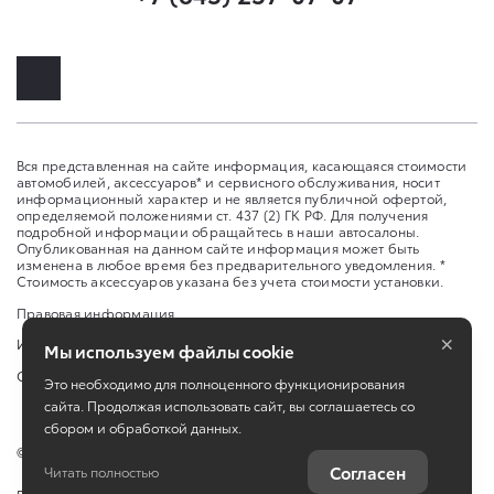
Вся представленная на сайте информация, касающаяся стоимости
автомобилей, аксессуаров* и сервисного обслуживания, носит
информационный характер и не является публичной офертой,
определяемой положениями ст. 437 (2) ГК РФ. Для получения
подробной информации обращайтесь в наши автосалоны.
Опубликованная на данном сайте информация может быть
изменена в любое время без предварительного уведомления. *
Стоимость аксессуаров указана без учета стоимости установки.
Правовая информация
×
Изменить настройку cookies
Мы используем файлы cookie
Сбросить cookie
Это необходимо для полноценного функционирования
сайта. Продолжая использовать сайт, вы соглашаетесь со
сбором и обработкой данных.
©
2026
ООО «Саратов-Авто»
Согласен
Читать полностью