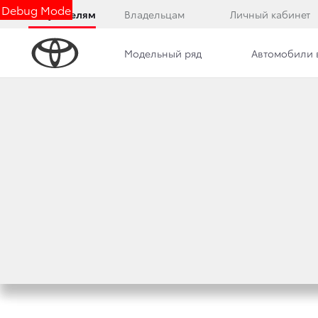
Debug Mode
Покупателям
Владельцам
Личный кабинет
Модельный ряд
Автомобили 
Дилерский центр
Новости
Преимущества д
СОВРЕМЕННО И П
ДИЗАЙН ЛОГОТИ
20 июля 2020 г.
Поделиться