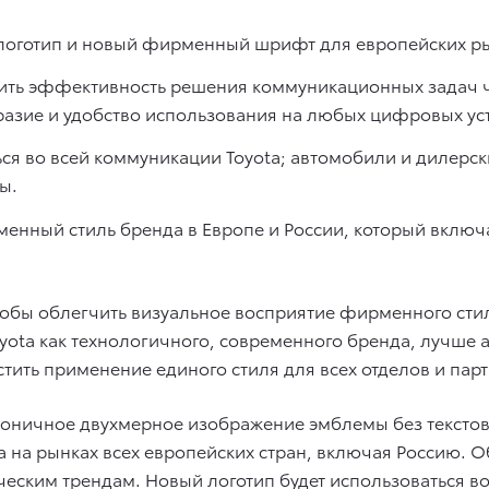
 логотип и новый фирменный шрифт для европейских р
сить эффективность решения коммуникационных задач ч
азие и удобство использования на любых цифровых уст
ся во всей коммуникации Toyota; автомобили и дилерс
ы.
енный стиль бренда в Европе и России, который включ
тобы облегчить визуальное восприятие фирменного стил
oyota как технологичного, современного бренда, лучш
тить применение единого стиля для всех отделов и пар
коничное двухмерное изображение эмблемы без текстов
a на рынках всех европейских стран, включая Россию. 
еским трендам. Новый логотип будет использоваться во