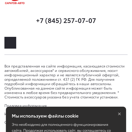
+7 (845) 257-07-07
Вся представленная на сайте информация, касающаяся стоимости
автомобилей, аксессуаров* и сервисного обслуживания, носит
информационный характер и не является публичной офертой,
определяемой положениями ст. 437 (2) ГК РФ. Для получения
подробной информации обращайтесь в наши автосалоны.
Опубликованная на данном сайте информация может быть
изменена в любое время без предварительного уведомления. *
Стоимость аксессуаров указана без учета стоимости установки.
Правовая информация
×
Изменить настройку cookies
Мы используем файлы cookie
Сбросить cookie
Это необходимо для полноценного функционирования
сайта. Продолжая использовать сайт, вы соглашаетесь со