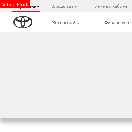
Debug Mode
Покупателям
Владельцам
Личный кабинет
Модельный ряд
Финансовые 
Дилерский центр
Новости
Преимущества д
TOYOTA НАЧИНА
ПРЕМИАЛЬНОЙ ВЕР
15 августа 2019 г.
Поделиться