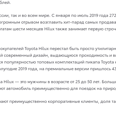
ублей.
оссии, так и во всем мире. С января по июль 2019 года 2
 огромным отрывом возглавить хит-парад самых продав
татам шести месяцев Hilux также занимает первую строч
 покупателей Toyota Hilux перестал быть просто утилит
ный современный дизайн, выдающуюся проходимость и 
я популярностью топовых комплектаций пикапа Toyota 
полугодие 2019 года, на премиальные версии пришлось 4
 Hilux — это мужчины в возрасте от 25 до 50 лет. Боль
уют автомобиль преимущественно для поездок на приро
ают преимущественно корпоративные клиенты, доля так