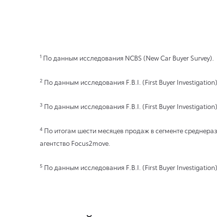
1
По данным исследования NCBS (New Car Buyer Survey).
2
По данным исследования F.B.I. (First Buyer Investigation)
3
По данным исследования F.B.I. (First Buyer Investigation)
4
По итогам шести месяцев продаж в сегменте среднера
агентство Focus2move.
5
По данным исследования F.B.I. (First Buyer Investigation)