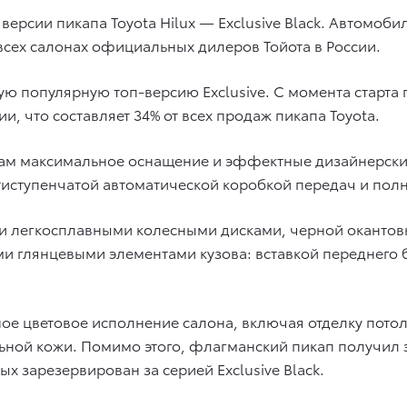
версии пикапа Toyota Hilux — Exclusive Black. Автомоб
всех салонах официальных дилеров Тойота в России.
щую популярную топ-версию Exclusive. С момента старта 
и, что составляет 34% от всех продаж пикапа Toyota.
нтам максимальное оснащение и эффектные дизайнерские
шестиступенчатой автоматической коробкой передач и по
и легкосплавными колесными дисками, черной окантов
и глянцевыми элементами кузова: вставкой переднего 
ое цветовое исполнение салона, включая отделку потол
ьной кожи. Помимо этого, флагманский пикап получил
х зарезервирован за серией Exclusive Black.