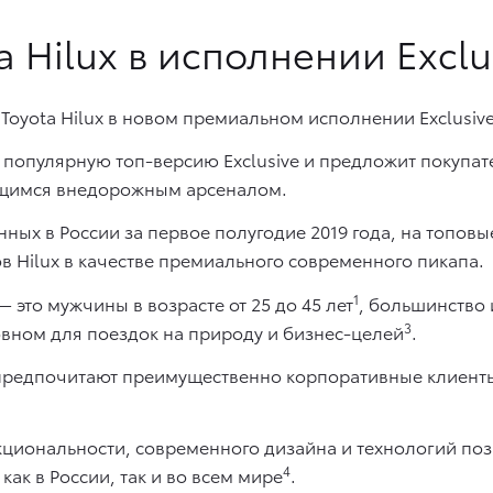
 Hilux в исполнении Exclus
Toyota Hilux в новом премиальном исполнении Exclusive
ую популярную топ-версию Exclusive и предложит покуп
ющимся внедорожным арсеналом.
анных в России за первое полугодие 2019 года, на топов
в Hilux в качестве премиального современного пикапа.
1
 это мужчины в возрасте от 25 до 45 лет
, большинство 
3
овном для поездок на природу и бизнес-целей
.
предпочитают преимущественно корпоративные клиенты
циональности, современного дизайна и технологий позв
4
к в России, так и во всем мире
.