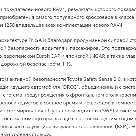
 покупателей нового RAV4, результаты которого показал
приобретения самого популярного кроссовера в классе
 1250 владельцев всех комплектаций нового RAV4.
рхитектуре TNGA и благодаря продуманной силовой стру
й безопасности водителя и пассажиров. Это подтвержд
 европейской EuroNCAP и японской JNCAP, а также главна
 дорожной безопасности IIHS.
м активной безопасности Toyota Safety Sense 2.0, в к
еди идущего автомобиля (DRCC), объединенный с систе
, система предупреждения о фронтальном столкновении
елосипедистов в светлое время и пешеходов в темное в
 информирования об усталости водителя (SWS) и систе
 система помощи при выезде с парковки задним ходом 
лепых зон с функцией визуального оповещения (BSM). 
ный уровень стресса.