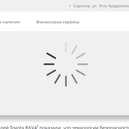
г. Саратов, ул. Усть Курдюмска
в наличии
Финансовые сервисы
илерского центра
Вакансии
 ТЕХНОЛОГИЙ УВЕРЕ
1
лей Toyota RAV4
показали, что технологии безопаснос