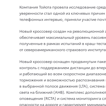
Компания Тойота провела исследование среди
уверенности стал одной из ключевых причин 
телефонных интервью, приняли участие почти
Новый кроссовер создан на революционной а
обеспечивает максимальный уровень пассивно
полученные в рамках испытаний в краш-тестах
от североамериканского страхового института
Новый кроссовер оснащен продвинутым пакето
контроль с поддержанием дистанции до впер
и работающий во всем скоростном диапазоне
торможения и возможностью распознавания в
в выбранной полосе движения (LTA), система
света на ближний (AHB). Комплекс дополняют
оповещения (RCTA) и система мониторинга с
опасности на дороге и гарантируют минималь