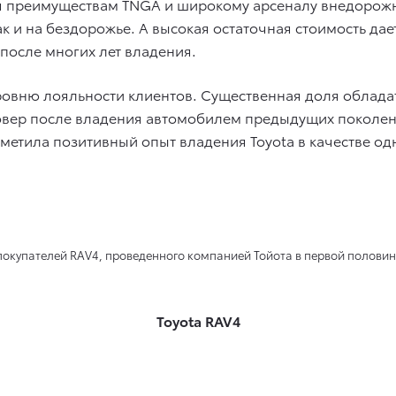
я преимуществам TNGA и широкому арсеналу внедорож
так и на бездорожье. А высокая остаточная стоимость д
после многих лет владения.
уровню лояльности клиентов. Существенная доля облада
совер после владения автомобилем предыдущих поколен
тметила позитивный опыт владения Toyota в качестве о
ых покупателей RAV4, проведенного компанией Тойота в первой половин
Toyota RAV4