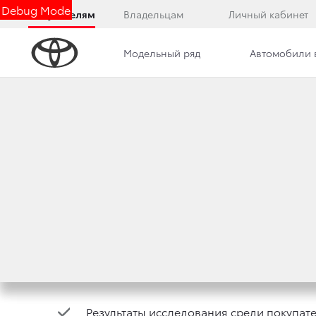
Debug Mode
Покупателям
Владельцам
Личный кабинет
Модельный ряд
Автомобили 
Дилерский центр
Новости
Преимущества д
ВЫБОР В ПОЛЬЗУ
21 августа 2020 г.
Поделиться
Результаты исследования среди покупате