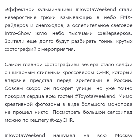
Эффектной кульминацией #ToyotaWeekend стали
невероятные трюки взмывающих в небо FMX-
райдеров и снегоходов, а ослепительное световое
Intro-Show жгло небо тысячами фейерверков.
Зрители еще долго будут разбирать тонны крутых
фотографий с мероприятия.
Самой главной фотографией вечера стало селфи
с шикарным стильным кроссовером C-HR, который
впервые предстал перед зрителями в России.
Совсем скоро он покорит улицы, но уже точно
покорил сердца всех гостей #ToyotaWeekend. Мимо
креативной фотозоны в виде большого монопода
не прошел никто. Посмотреть большой селфипад
можно по хештегу #ждуCHR.
#ToyotaWeekend нашумел на всю Москву