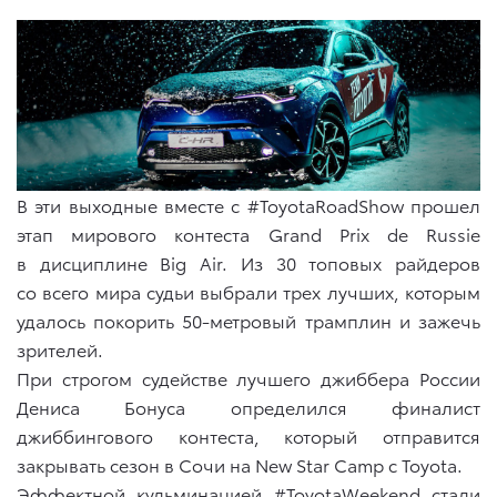
В эти выходные вместе с #ToyotaRoadShow прошел
этап мирового контеста Grand Prix de Russie
в дисциплине Big Air. Из 30 топовых райдеров
со всего мира судьи выбрали трех лучших, которым
удалось покорить 50-метровый трамплин и зажечь
зрителей.
При строгом судействе лучшего джиббера России
Дениса Бонуса определился финалист
джиббингового контеста, который отправится
закрывать сезон в Сочи на New Star Camp с Toyota.
Эффектной кульминацией #ToyotaWeekend стали