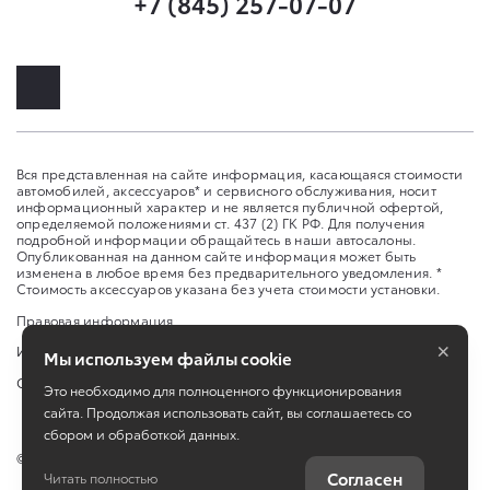
+7 (845) 257-07-07
Вся представленная на сайте информация, касающаяся стоимости
автомобилей, аксессуаров* и сервисного обслуживания, носит
информационный характер и не является публичной офертой,
определяемой положениями ст. 437 (2) ГК РФ. Для получения
подробной информации обращайтесь в наши автосалоны.
Опубликованная на данном сайте информация может быть
изменена в любое время без предварительного уведомления. *
Стоимость аксессуаров указана без учета стоимости установки.
Правовая информация
×
Изменить настройку cookies
Мы используем файлы cookie
Сбросить cookie
Это необходимо для полноценного функционирования
сайта. Продолжая использовать сайт, вы соглашаетесь со
сбором и обработкой данных.
©
2026
ООО «Саратов-Авто»
Согласен
Читать полностью