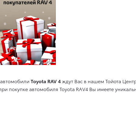
о автомобили
Toyota RAV 4
ждут Вас в нашем Тойота Цент
при покупк
е
автомобиля
Toyota RAV4
Вы имеете уникаль