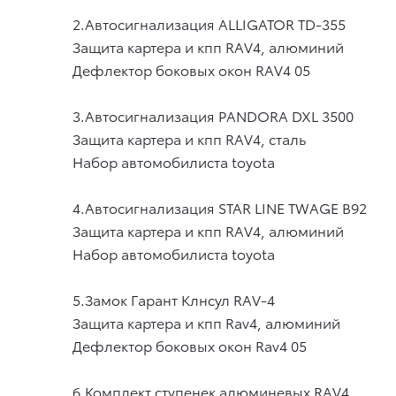
2.Автосигнализация
ALLIGATOR TD-355
Защита картера и кпп
RAV4,
алюминий
Дефлектор боковых окон
RAV4
05
3.Автосигнализация P
ANDORA DXL 3500
Защита картера и кпп
RAV4,
сталь
Набор автомобилиста
toyota
4.Автосигнализация
STAR LINE TWAGE B92
Защита картера и кпп
RAV4,
алюминий
Набор автомобилиста
toyota
5.Замок Гарант Клнсул
RAV-4
Защита картера и кпп R
av4,
алюминий
Дефлектор боковых окон R
av4
05
6.Комплект ступенек алюминевых
RAV4