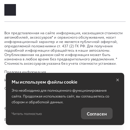
Вся представленная на сайте информация, касающаяся стоимости
автомобилей, аксессуаров* и сервисного обслуживания, носит
информационный характер и не является публичной офертой,
определяемой положениями ст. 437 (2) ГК РФ. Для получения
подробной информации обращайтесь в наши автосалоны.
Опубликованная на данном сайте информация может быть
изменена в любое время без предварительного уведомления. *
Стоимость аксессуаров указана без учета стоимости установки.
Правовая информация
×
Изменить настройку cookies
Мы используем файлы cookie
Сбросить cookie
Это необходимо для полноценного функционирования
сайта. Продолжая использовать сайт, вы соглашаетесь со
сбором и обработкой данных.
©
2026
ООО «Саратов-Авто»
Согласен
Читать полностью
Работает на технологиях
TradeDealer