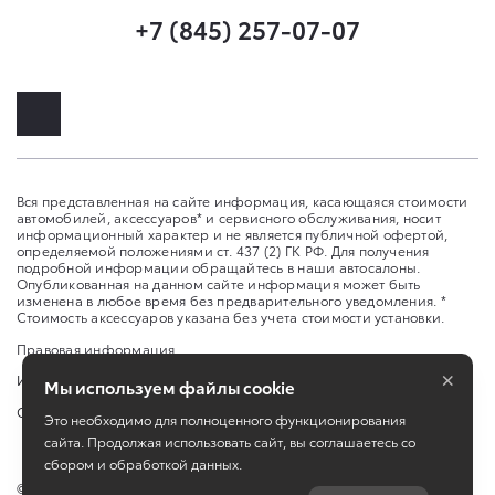
+7 (845) 257-07-07
Вся представленная на сайте информация, касающаяся стоимости
автомобилей, аксессуаров* и сервисного обслуживания, носит
информационный характер и не является публичной офертой,
определяемой положениями ст. 437 (2) ГК РФ. Для получения
подробной информации обращайтесь в наши автосалоны.
Опубликованная на данном сайте информация может быть
изменена в любое время без предварительного уведомления. *
Стоимость аксессуаров указана без учета стоимости установки.
Правовая информация
×
Изменить настройку cookies
Мы используем файлы cookie
Сбросить cookie
Это необходимо для полноценного функционирования
сайта. Продолжая использовать сайт, вы соглашаетесь со
сбором и обработкой данных.
©
2026
ООО «Саратов-Авто»