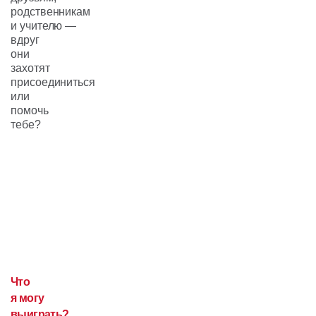
родственникам
и учителю —
вдруг
они
захотят
присоединиться
или
помочь
тебе?
Что
я могу
выиграть?