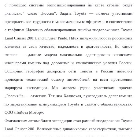
с помощью системы геопозиционирования на карте страны будет
„написано“ слово „Россия“. Задача Toyota — помочь участникам
преодолеть все трудности с максимальным комфортом и в соответствии
с графиком. Идеально сбалансированная линейка внедорожников Toyota
Land Cruiser 200, Land Cruiser Prado, Hilux заслужили любовь российских
клиентов за свои качество, надежность и долговечность. Но самое
главное — данные модели максимально адаптированы японскими
инженерами именно под дорожные и климатические условия России.
Обширная география дилерской сети Тойота в России позволит
проводить технический осмотр автомобилей на всем протяжении
маршрута экспедиции. Мы желаем удачи участникам проекта
„Россия“!» — отметила Татьяна Халявская, руководитель департамента
по маркетинговым коммуникациям Toyota и связям с общественностью
ООО «Тойота Мотор».
Флагманским автомобилем экспедиции стал рамный внедорожник Toyota
Land Cruiser 200. Великолепные динамические характеристики, высокое