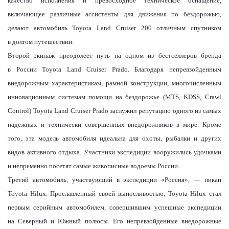
качество исполнения и превосходное техническое оснащение,
включающее различные ассистенты для движения по бездорожью,
делают автомобиль
Toyota
Land
Cruiser
200 отличным спутником
в долгом путешествии.
Второй экипаж преодолеет путь на одном из бестселлеров бренда
в России
Toyota
Land
Cruiser
Prado
. Благодаря непревзойденным
внедорожным характеристикам, рамной конструкции, многочисленным
инновационным системам помощи на бездорожье (
MTS
,
KDSS
,
Crawl
Control
)
Toyota
Land Cruiser Prado заслужил репутацию одного из самых
надежных и технически совершенных внедорожников в мире. Кроме
того, эта модель автомобиля идеальна для охоты, рыбалки и других
видов активного отдыха. Участники экспедиции вооружились удочками
и непременно посетят самые живописные водоемы России.
Третий автомобиль, участвующий в экспедиции «Россия», — пикап
Toyota Hilux. Прославленный своей выносливостью,
Toyota
Hilux
стал
первым серийным автомобилем, совершившим успешные экспедиции
на Северный и Южный полюсы. Его непревзойденные внедорожные