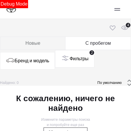
Debug Mode
4
Новые
С пробегом
2
Фильтры
Бренд и модель
Найдено: 0
 По умолчанию 
К сожалению, ничего не
найдено
Измените параметры поиска
и попробуйте еще раз