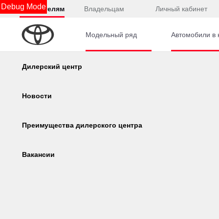
Debug Mode
Покупателям
Владельцам
Личный кабинет
Модельный ряд
Автомобили в 
Главная
Автомобили с пробегом
SKODA
Калькулятор
Дилерский центр
Новые
С пробегом
Консультация по кредиту
Новости
0 
Онлайн-одобрение
Преимущества дилерского центра
Бренд
Corolla
Camry
SKODA
Обзор раздела
Вакансии
Цвет