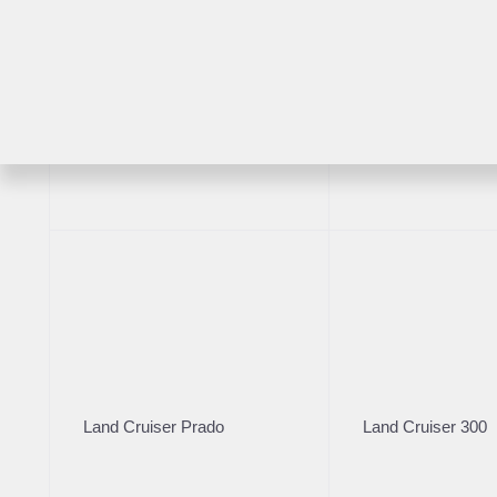
Ре
Подходит 0 автомобилей с пробегом
2025
·
Очистить фильтры
BMW
RAV4
Highlander
2 л (2
6 99
Расс
Land Cruiser Prado
Land Cruiser 300