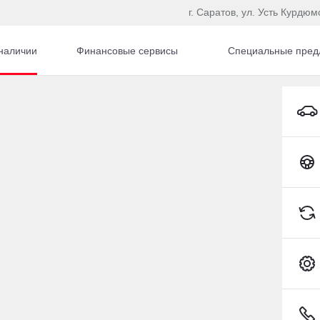
г. Саратов, ул. Усть Курдюм
наличии
Финансовые сервисы
Специальные пред
автомобилей с пробег
Toyota C-HR
К сожалению, ничег
Измените параметры поиска и попр
Сбросить фильтр