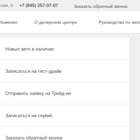
ская, 6
+7 (845) 257-07-07
Заказать обратный звонок
ложения
О дилерском центре
Руководство по экс
Получить консультацию по кредиту
Рассчитать кредит
Новые авто в наличии
ом
Отправить заявку на Трейд-ин
Записаться на сервис
Записаться на тест-драйв
6
Записаться на сервис
Отправить заявку на Трейд-ин
Отправить заявку на Трейд-ин
о не найдено
обуйте еще раз
Заказать обратный звонок
Заказать обратный звонок
Записаться на сервис
ы
Заказать обратный звонок