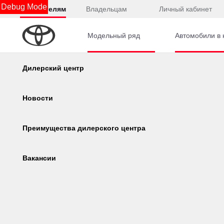
Debug Mode
Покупателям
Владельцам
Личный кабинет
Модельный ряд
Автомобили в 
Главная
Автомобили с пробегом
Toyota
Camry
Калькулятор
Дилерский центр
Консультация по кредиту
Новости
Онлайн-одобрение
Преимущества дилерского центра
Corolla
Camry
Обзор раздела
Вакансии