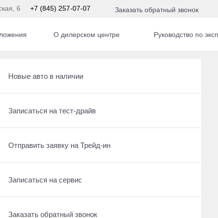
ская, 6
+7 (845) 257-07-07
Заказать обратный звонок
ложения
О дилерском центре
Руководство по экс
Получить консультацию по кредиту
Рассчитать кредит
Новые авто в наличии
Отправить заявку на Трейд-ин
Записаться на сервис
Записаться на тест-драйв
Записаться на сервис
Отправить заявку на Трейд-ин
Отправить заявку на Трейд-ин
Заказать обратный звонок
Заказать обратный звонок
Записаться на сервис
Заказать обратный звонок