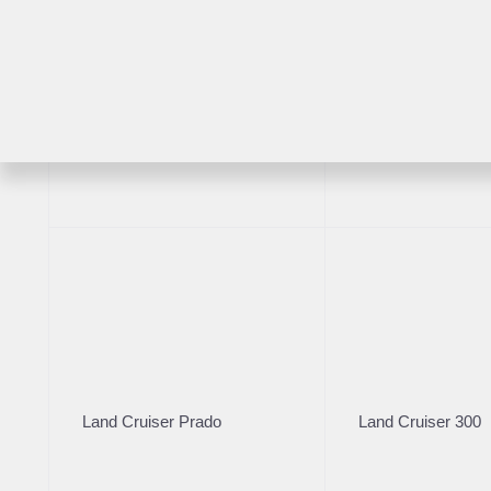
RAV4
Highlander
2019
·
156 000 км
Toyota Camry 2019
Land Cruiser Prado
Land Cruiser 300
2 570 000 ₽