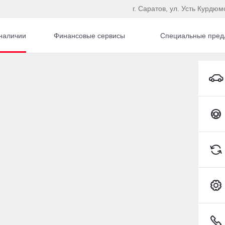
г. Саратов, ул. Усть Курдюм
наличии
Финансовые сервисы
Специальные пред
Toyota Camry Седан Бензин 2,5 л 181 л.с. АКПП
Toyota C-HR