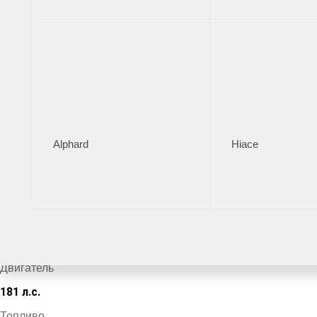
Тойота Центр Саратов
·
+7 (845) 257-07-07
Поделиться
Комплектация
Цвет кузова
Alphard
Hiace
Черный
VIN
*************6628
Кузов
Седан
Двигатель
181 л.с.
Топливо