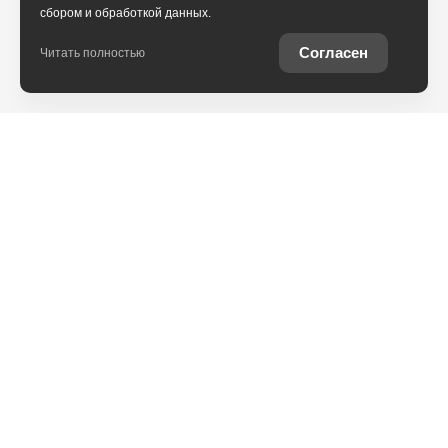
сбором и обработкой данных.
Согласен
Читать полностью
Юридическая информация
Остались вопросы?
Купить Toyota в
кредит
Отправьте заявку, чтобы
Рассчитайте кредитное
получить консультацию по
предложение на вашу
интересующей теме
новую Toyota