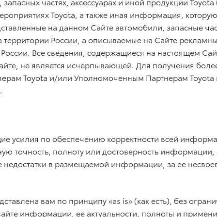
апасных частях, аксессуарах и иной продукции Toyota 
роприятиях Toyota, а также иная информация, котору
дставленные на данном Сайте автомобили, запасные част
а территории России, а описываемые на Сайте реклам
з России. Все сведения, содержащиеся на настоящем С
Сайте, не является исчерпывающей. Для получения бо
ерам Toyota и/или Уполномоченным Партнерам Toyota 
.
ие усилия по обеспечению корректности всей информац
ую точность, полноту или достоверность информации, 
 недостатки в размещаемой информации, за ее несвоев
авлена вам по принципу «as is» (как есть), без ограни
Сайте информации, ее актуальности, полноты и примен