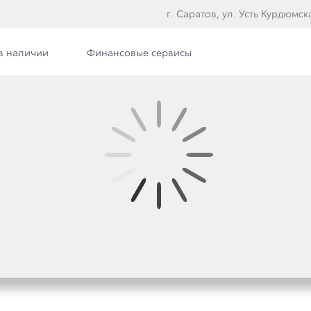
г. Саратов, ул. Усть Курдюмска
в наличии
Финансовые сервисы
ОВАНИЯ САЙТОМ
ной на данном сайте (далее «Сайт»), просим вас озн
ржащуюся здесь информацию, вы выражаете свое соглас
ы с настоящими Правилами, пожалуйста, покиньте данны