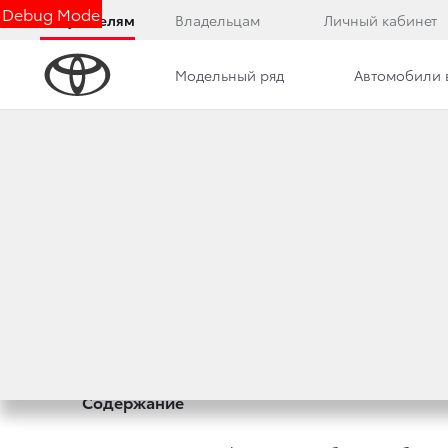
Debug Mode
Покупателям
Владельцам
Личный кабинет
Модельный ряд
Автомобили 
ПРАВИЛА ПОЛЬЗ
Перед использованием информации, размещен
«Правила»). Посещая Сайт и используя соде
ограничений и оговорок. Если вы не согласн
Copyright© ООО «Тойота Мотор»
Содержание