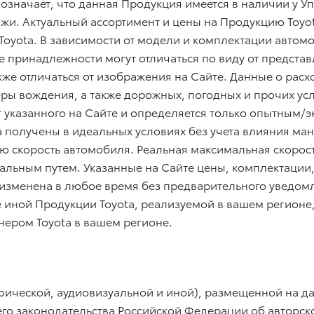
означает, что данная Продукция имеется в наличии у 
жи. Актуальный ассортимент и цены на Продукцию Toyo
oyota. В зависимости от модели и комплектации автомоб
е принадлежности могут отличаться по виду от представ
акже отличаться от изображения на Сайте. Данные о рас
еры вождения, а также дорожных, погодных и прочих ус
т указанного на Сайте и определяется только опытным
 получены в идеальных условиях без учета влияния ма
 скорость автомобиля. Реальная максимальная скорость
льным путем. Указанные на Сайте цены, комплектации,
изменена в любое время без предварительного уведом
е иной Продукции Toyota, реализуемой в вашем регионе
ером Toyota в вашем регионе.
ической, аудиовизуальной и иной), размещенной на да
о законодательства Российской Федерации об авторско