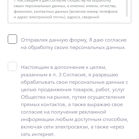
своих персональных данных, а именно: имени, отчества,
фамилии, контактных данных (включая номер телефона
и адрес электронной почты), адреса, сведений
о впечатлениях, интересах, предпочтениях к автомобилю(-
ям) и товарам/услугам, IP-адреса, сведений об устройстве,
операционной системы устройства и модели мобильного
Отправляя данную форму, Я даю согласие
телефона посетителя сайта, уникального идентификатора
посетителя сайта, предпочтительного времени и способа
на обработку своих персональных данных.
для контакта, истории контактов.
2. Под обработкой персональных данных понимаются
следующие действия: сбор, запись, систематизация,
Настоящим в дополнение к целям,
накопление, хранение, уточнение (обновление,
указанным в п. 3 Согласия, я разрешаю
изменение), извлечение, использование, передача
обрабатывать свои персональные данные с
(предоставление, доступ), блокирование, удаление,
уничтожение персональных данных. Общество
целью продвижения товаров, работ, услуг
обрабатывает персональные данные с использованием
Общества на рынке, путем осуществления
средств автоматизации.
прямых контактов, а также выражаю свое
3. Целью обработки персональных данных является
согласие на получение рекламной
осуществление взаимодействия Общества с посетителями
информации любым доступным способом,
и пользователями сайта.
включая сети электросвязи, а также через
4. Я даю согласие на передачу моих персональных данных
сеть интернет.
третьим лицам, перечень которых размещен на сайте