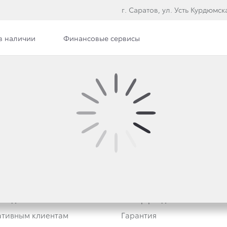
г. Саратов, ул. Усть Курдюмска
в наличии
Финансовые сервисы
ка персональных данных
Оценка условий труда
втомобили
Владельцам
Трейд-ин
Обзор раздела
тивным клиентам
Гарантия