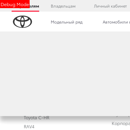
Debug Mode
Покупателям
Владельцам
Личный кабинет
Модельный ряд
Автомобили 
Модельный ряд
Обработ
Corolla
Новые а
Camry
Toyota 
Toyota C-HR
Корпора
RAV4