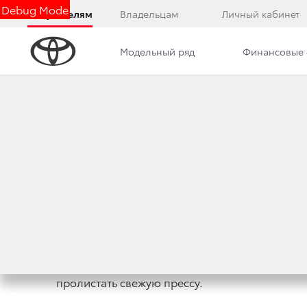
Debug Mode
Покупателям
Владельцам
Личный кабинет
Модельный ряд
Финансовые 
Дилерский центр
Новости
Преимущества д
ПРЕИМУЩЕСТВА Д
Руководствуясь ключевым принципом компан
максимально комфортным для всех наших гос
предложен богатый выбор напитков и закусок,
пролистать свежую прессу.