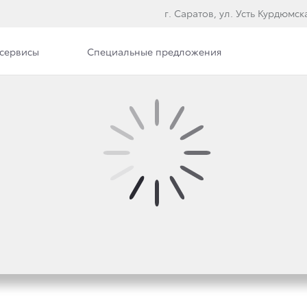
г. Саратов, ул. Усть Курдюмска
сервисы
Специальные предложения
илерского центра
Вакансии
ИЛЕРСКОГО ЦЕНТРА
ии Toyota
«Клиент всегда на первом месте»
, мы прилож
тей. В клиентской зоне
Тойота Центр Саратов
Вы можете
 заглянуть с ребенком в детский уголок, воспользоват