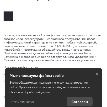
Вся представленная на сайте информация, касающаяся стоимости
автомобилей, аксессуаров* и сервисного обслуживания, носит
информационный характер и не является публичной офертой,
определяемой положениями ст. 437 (2) ГК РФ. Для получения
подробной информации обращайтесь в наши автосалоны.
Опубликованная на данном сайте информация может быть
изменена в любое время без предварительного уведомления. *
Стоимость аксессуаров указана без учета стоимости установки.
Правовая информация
×
Изменить настройку cookies
Мы используем файлы cookie
Сбросить cookie
Это необходимо для полноценного функционирования
сайта. Продолжая использовать сайт, вы соглашаетесь со
сбором и обработкой данных.
©
2026
ООО «Саратов-Авто»
Согласен
Читать полностью
Работает на технологиях
TradeDealer