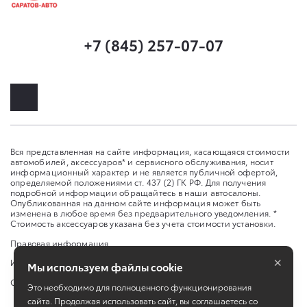
+7 (845) 257-07-07
Вся представленная на сайте информация, касающаяся стоимости
автомобилей, аксессуаров* и сервисного обслуживания, носит
информационный характер и не является публичной офертой,
определяемой положениями ст. 437 (2) ГК РФ. Для получения
подробной информации обращайтесь в наши автосалоны.
Опубликованная на данном сайте информация может быть
изменена в любое время без предварительного уведомления. *
Стоимость аксессуаров указана без учета стоимости установки.
Правовая информация
×
Изменить настройку cookies
Мы используем файлы cookie
Сбросить cookie
Это необходимо для полноценного функционирования
сайта. Продолжая использовать сайт, вы соглашаетесь со