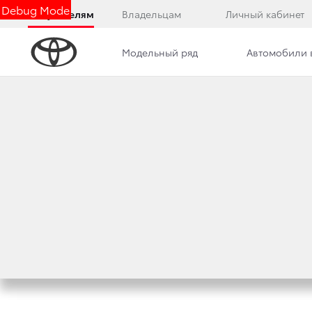
Debug Mode
Покупателям
Владельцам
Личный кабинет
Модельный ряд
Автомобили 
Дилерский центр
Новости
Преимущества д
TOYOTA СТАЛА П
КОНТИНЕНТАЛЬНО
10 сентября 2021 г.
Поделиться