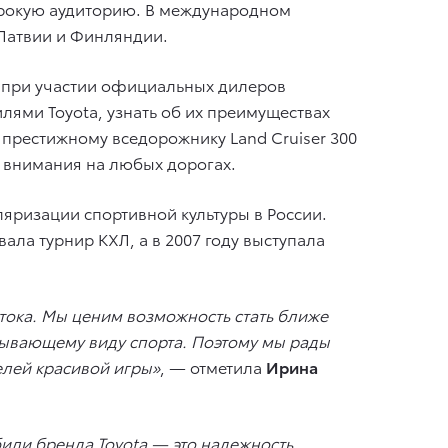
ирокую аудиторию. В международном
 Латвии и Финляндии.
ти при участии официальных дилеров
лями Toyota, узнать об их преимуществах
 престижному вседорожнику Land Cruiser 300
е внимания на любых дорогах.
яризации спортивной культуры в России.
ла турнир КХЛ, а в 2007 году выступала
стока. Мы ценим возможность стать ближе
тывающему виду спорта. Поэтому мы рады
елей красивой игры»
, — отметила
Ирина
или бренда Toyota — это надежность,