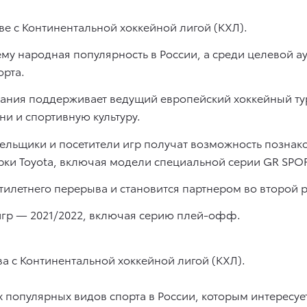
тве с Континентальной хоккейной лигой (КХЛ).
ему народная популярность в России, а среди целевой 
орта.
пания поддерживает ведущий европейский хоккейный ту
и и спортивную культуру.
олельщики и посетители игр получат возможность позна
ки Toyota, включая модели специальной серии GR SPOR
тилетнего перерыва и становится партнером во второй р
игр — 2021/2022, включая серию плей-офф.
ва с Континентальной хоккейной лигой (КХЛ).
 популярных видов спорта в России, которым интересу