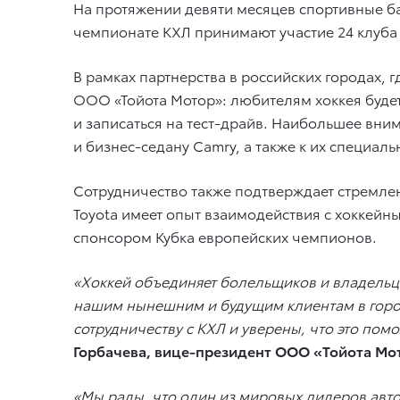
На протяжении девяти месяцев спортивные б
чемпионате КХЛ принимают участие 24 клуба и
В рамках партнерства в российских городах,
ООО «Тойота Мотор»: любителям хоккея будет
и записаться на тест-драйв. Наибольшее вни
и бизнес-седану Camry, а также к их специа
Сотрудничество также подтверждает стремлен
Toyota имеет опыт взаимодействия с хоккейн
спонсором Кубка европейских чемпионов.
«Хоккей объединяет болельщиков и владельце
нашим нынешним и будущим клиентам в город
сотрудничеству с КХЛ и уверены, что это по
Горбачева, вице-президент ООО «Тойота Мо
«Мы рады, что один из мировых лидеров авт