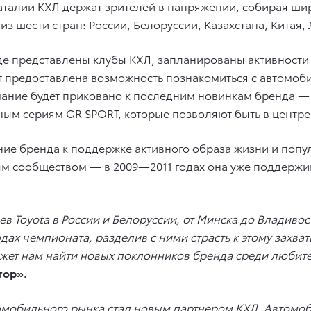
аталии КХЛ держат зрителей в напряжении, собирая ш
з шести стран: России, Белоруссии, Казахстана, Китая,
 где представлены клубы КХЛ, запланированы активнос
 предоставлена возможность познакомиться с автомоби
мание будет приковано к последним новинкам бренда —
льным сериям GR SPORT, которые позволяют быть в центр
ие бренда к поддержке активного образа жизни и попул
ым сообществом — в 2009—2011 годах она уже поддержива
в Toyota в России и Белоруссии, от Минска до Владиво
ах чемпионата, разделив с ними страсть к этому захва
может нам найти новых поклонников бренда среди любит
тор».
омобильного рынка стал новым партнером КХЛ. Автомоб