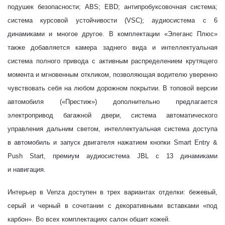
подушек безопасности;
ABS
;
EBD
; антипробуксовочная система;
система курсовой устойчивости (
VSC
); аудиосистема с 6
динамиками и многое другое. В комплектации «Элеганс Плюс»
также добавляется камера заднего вида и интеллектуальная
система полного привода
c
активным распределением крутящего
момента и мгновенным откликом, позволяющая водителю уверенно
чувствовать себя на любом дорожном покрытии. В топовой версии
автомобиля («Престиж») дополнительно предлагается
электропривод багажной двери, система автоматического
управления дальним светом, интеллектуальная система доступа
в автомобиль и запуск двигателя нажатием кнопки Smart Entry &
Push Start, премиум аудиосистема JBL с 13 динамиками
и навигация.
Интерьер в Venza доступен в трех вариантах отделки: бежевый,
серый и черный в сочетании с декоративными вставками «под
карбон».
Во всех комплектациях салон обшит кожей.