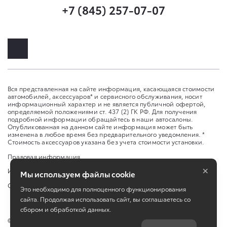
+7 (845) 257-07-07
Вся представленная на сайте информация, касающаяся стоимости
автомобилей, аксессуаров* и сервисного обслуживания, носит
информационный характер и не является публичной офертой,
определяемой положениями ст. 437 (2) ГК РФ. Для получения
подробной информации обращайтесь в наши автосалоны.
Опубликованная на данном сайте информация может быть
изменена в любое время без предварительного уведомления. *
Стоимость аксессуаров указана без учета стоимости установки.
Правовая информация
×
Изменить настройку cookies
Мы используем файлы cookie
Сбросить cookie
Это необходимо для полноценного функционирования
сайта. Продолжая использовать сайт, вы соглашаетесь со
сбором и обработкой данных.
©
2026
ООО «Саратов-Авто»