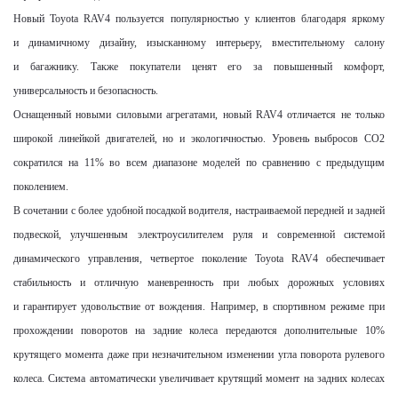
Новый
Toyota
RAV
4 пользуется популярностью у клиентов благодаря яркому
и динамичному дизайну, изысканному интерьеру, вместительному салону
и багажнику. Также покупатели ценят его за повышенный комфорт,
универсальность и безопасность.
Оснащенный новыми силовыми агрегатами, новый RAV4 отличается не только
широкой линейкой двигателей, но и экологичностью. Уровень выбросов CO2
сократился на 11% во всем диапазоне моделей по сравнению с предыдущим
поколением.
В сочетании с более удобной посадкой водителя, настраиваемой передней и задней
подвеской, улучшенным электроусилителем руля и современной системой
динамического управления, четвертое поколение
Toyota
RAV4 обеспечивает
стабильность и отличную маневренность при любых дорожных условиях
и гарантирует удовольствие от вождения. Например, в спортивном режиме при
прохождении поворотов на задние колеса передаются дополнительные 10%
крутящего момента даже при незначительном изменении угла поворота рулевого
колеса. Система автоматически увеличивает крутящий момент на задних колесах