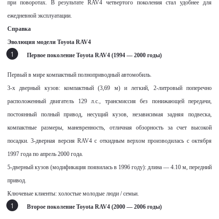
при поворотах. В результате RAV4 четвертого поколения стал удобнее для
ежедневной эксплуатации.
Справка
Эволюция модели
Toyota RAV4
Первое поколение
Toyota
RAV
4
(1994 — 2000 годы)
Первый в мире компактный полноприводный автомобиль.
3-х дверный кузов: компактный (3,69 м) и легкий, 2-литровый поперечно
расположенный двигатель 129 л.с., трансмиссия без понижающей передачи,
постоянный полный привод, несущий кузов, независимая задняя подвеска,
компактные размеры, маневренность, отличная обзорность за счет высокой
посадки. 3-дверная версия
RAV
4 с откидным верхом производилась с октября
1997 года по апрель 2000 года.
5-дверный кузов (модификация появилась в 1996 году): длина — 4.10 м, передний
привод.
Ключевые клиенты: холостые молодые люди / семьи.
Второе поколение
Toyota
RAV
4 (2000 — 2006 годы)