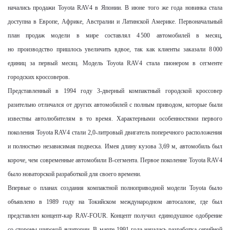
начались продажи
Toyota
RAV
4 в Японии. В июне того же года новинка стала
доступна в Европе, Африке, Австралии и Латинской Америке. Первоначальный
план продаж модели в мире составлял 4 500 автомобилей в месяц,
но производство пришлось увеличить вдвое, так как клиенты заказали 8 000
единиц за первый месяц.
Модель
Toyota
RAV
4 стала пионером в сегменте
городских кроссоверов.
Представленный в 1994 году 3-дверный компактный городской кроссовер
разительно отличался от других автомобилей с полным приводом, которые были
известны автолюбителям в то время. Характерными особенностями первого
поколения
Toyota
RAV
4 стали 2,0-литровый двигатель
поперечного расположения
и полностью независимая подвеска. Имея длину кузова 3,69 м, автомобиль был
короче, чем современные автомобили
B
-сегмента. Первое поколение
Toyota
RAV
4
было новаторской разработкой для своего времени.
Впервые о планах создания компактной полноприводной модели Toyota было
объявлено в 1989 году на Токийском международном автосалоне, где был
представлен концепт-кар RAV-FOUR. Концепт получил единодушное одобрение
со стороны широкой аудитории. В марте 1991 года началась разработка серийной