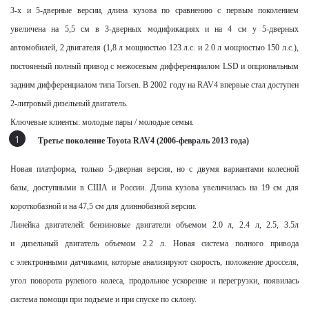
3-х и 5-дверные версии, длина кузова по сравнению с первым поколением
увеличена на 5,5 см в 3-дверных модификациях и на 4 см у 5-дверных
автомобилей, 2 двигателя (1,8 л мощностью 123 л.с. и 2.0 л мощностью 150 л.с.),
постоянный полный привод с межосевым дифференциалом LSD и опциональным
задним дифференциалом типа Torsen. В 2002 году на
RAV
4 впервые стал доступен
2-литровый дизельный двигатель.
Ключевые клиенты: молодые пары / молодые семьи.
Третье поколение
Toyota
RAV
4 (2006-февраль 2013 года)
Новая платформа, только 5-дверная версия, но с двумя вариантами колесной
базы, доступными в США и России. Длина кузова увеличилась на 19 см для
короткобазной и на 47,5 см для длиннобазной версии.
Линейка двигателей: бензиновые двигатели объемом 2.0 л, 2.4 л, 2.5, 3.5л
и дизельный двигатель объемом 2.2 л. Новая система полного привода
с электронными датчиками, которые анализируют скорость, положение дросселя,
угол поворота рулевого колеса, продольное ускорение и перегрузки, появилась
система помощи при подъеме и при спуске по склону.