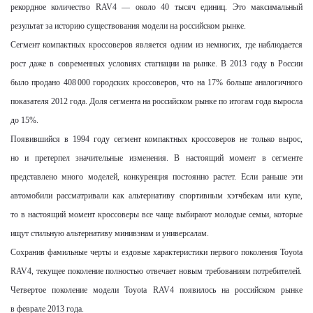
рекордное количество RAV4 — около 40 тысяч единиц. Это максимальный
результат за историю существования модели на российском рынке.
Сегмент компактных кроссоверов является одним из немногих, где наблюдается
рост даже в современных условиях стагнации на рынке. В 2013 году в России
было продано 408 000 городских кроссоверов, что на 17% больше аналогичного
показателя 2012 года. Доля сегмента на российском рынке по итогам года выросла
до 15%.
Появившийся в 1994 году сегмент компактных кроссоверов не только вырос,
но и претерпел значительные изменения. В настоящий момент в сегменте
представлено много моделей, конкуренция постоянно растет. Если раньше эти
автомобили рассматривали как альтернативу спортивным хэтчбекам или купе,
то в настоящий момент кроссоверы все чаще выбирают молодые семьи, которые
ищут стильную альтернативу минивэнам и универсалам.
Сохранив фамильные черты и ездовые характеристики первого поколения
Toyota
RAV4, текущее поколение полностью отвечает новым требованиям потребителей.
Четвертое поколение модели
Toyota
RAV
4 появилось на российском рынке
в феврале 2013 года.