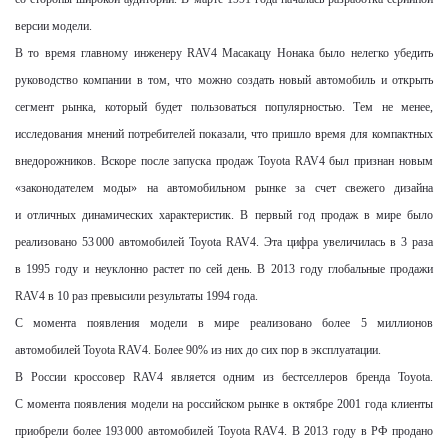
версии модели.
В то время главному инженеру
RAV
4 Масакацу Нонака было нелегко убедить
руководство компании в том, что можно создать новый автомобиль и открыть
сегмент рынка, который будет пользоваться популярностью. Тем не менее,
исследования мнений потребителей показали, что пришло время для компактных
внедорожников. Вскоре после запуска продаж
Toyota
RAV4 был признан новым
«законодателем моды» на автомобильном рынке за счет свежего дизайна
и отличных динамических характеристик. В первый год продаж в мире было
реализовано 53 000 автомобилей
Toyota
RAV4. Эта цифра увеличилась в 3 раза
в 1995 году и неуклонно растет по сей день. В 2013 году глобальные продажи
RAV
4 в 10 раз превысили результаты 1994 года.
С момента появления модели в мире реализовано более 5 миллионов
автомобилей
Toyota
RAV
4. Более 90% из них до сих пор в эксплуатации.
В России кроссовер
RAV
4 является одним из бестселлеров бренда
Toyota
.
С момента появления модели на российском рынке в октябре 2001 года клиенты
приобрели более 193 000 автомобилей
Toyota
RAV
4. В 2013 году в РФ продано