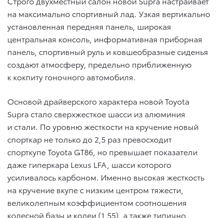
Строго двухместный салон новой Supra настраивает
на максимально спортивный лад. Узкая вертикально
установленная передняя панель, широкая
центральная консоль, информативная приборная
панель, спортивный руль и ковшеобразные сиденья
создают атмосферу, предельно приближенную
к кокпиту гоночного автомобиля.
Основой драйверского характера новой Toyota
Supra стало сверхжесткое шасси из алюминия
и стали. По уровню жесткости на кручение новый
спорткар не только до 2,5 раз превосходит
спорткупе Toyota GT86, но превышает показатели
даже гиперкара Lexus LFA, шасси которого
усиливалось карбоном. Именно высокая жесткость
на кручение вкупе с низким центром тяжести,
великолепным коэффициентом соотношения
колесной базы и колеи (1,55), а также типично