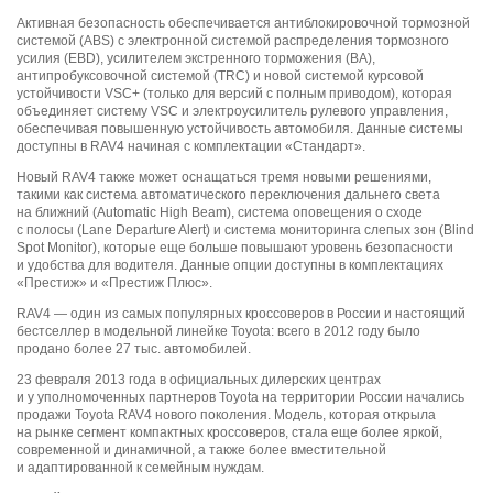
Активная безопасность обеспечивается антиблокировочной тормозной
системой (ABS) с электронной системой распределения тормозного
усилия (EBD), усилителем экстренного торможения (BA),
антипробуксовочной системой (TRC) и новой системой курсовой
устойчивости VSC+ (только для версий с полным приводом), которая
объединяет систему VSC и электроусилитель рулевого управления,
обеспечивая повышенную устойчивость автомобиля. Данные системы
доступны в RAV4 начиная с комплектации «Стандарт».
Новый RAV4 также может оснащаться тремя новыми решениями,
такими как система автоматического переключения дальнего света
на ближний (Automatic High Beam), система оповещения о сходе
с полосы (Lane Departure Alert) и система мониторинга слепых зон (Blind
Spot Monitor), которые еще больше повышают уровень безопасности
и удобства для водителя. Данные опции доступны в комплектациях
«Престиж» и «Престиж Плюс».
RAV4 — один из самых популярных кроссоверов в России и настоящий
бестселлер в модельной линейке Toyota: всего в 2012 году было
продано более 27 тыс. автомобилей.
23 февраля 2013 года в официальных дилерских центрах
и у уполномоченных партнеров Toyota на территории России начались
продажи Toyota RAV4 нового поколения. Модель, которая открыла
на рынке сегмент компактных кроссоверов, стала еще более яркой,
современной и динамичной, а также более вместительной
и адаптированной к семейным нуждам.