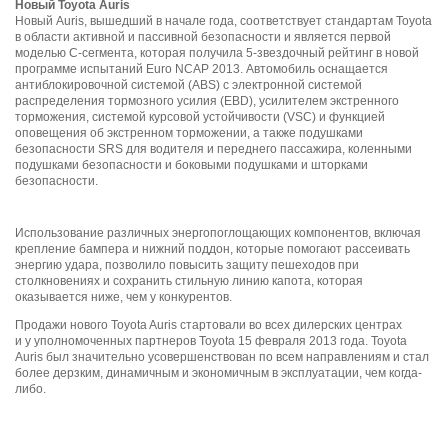
Новый Toyota Auris
Новый Auris, вышедший в начале года, соответствует стандартам Toyota
в области активной и пассивной безопасности и является первой
моделью C-сегмента, которая получила 5-звездочный рейтинг в новой
программе испытаний Euro NCAP 2013. Автомобиль оснащается
антиблокировочной системой (ABS) с электронной системой
распределения тормозного усилия (EBD), усилителем экстренного
торможения, системой курсовой устойчивости (VSC) и функцией
оповещения об экстренном торможении, а также подушками
безопасности SRS для водителя и переднего пассажира, коленными
подушками безопасности и боковыми подушками и шторками
безопасности.
Использование различных энергопоглощающих компонентов, включая
крепление бампера и нижний поддон, которые помогают рассеивать
энергию удара, позволило повысить защиту пешеходов при
столкновениях и сохранить стильную линию капота, которая
оказывается ниже, чем у конкурентов.
Продажи нового Toyota Auris стартовали во всех дилерских центрах
и у уполномоченных партнеров Toyota 15 февраля 2013 года. Toyota
Auris был значительно усовершенствован по всем направлениям и стал
более дерзким, динамичным и экономичным в эксплуатации, чем когда-
либо.