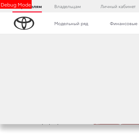
Debug Mode
Покупателям
Владельцам
Личный кабинет
Модельный ряд
Финансовые 
Дилерский центр
Новости
Преимущества д
OPEN AIR PARTY 
4 января 2012 г.
Поделиться
Т
ойота Центр Саратов
совместно c
журналом «ИДЕОЛОГИ