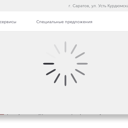
г. Саратов, ул. Усть Курдюмска
сервисы
Специальные предложения
илерского центра
Вакансии
ОТ ТОЙОТА ЦЕНТР САРА
Я»
принял участие в художественной акции
Open
Air
Party «FIRE & IC