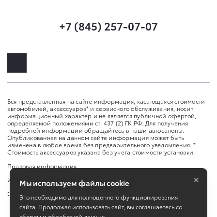
+7 (845) 257-07-07
Вся представленная на сайте информация, касающаяся стоимости
автомобилей, аксессуаров* и сервисного обслуживания, носит
информационный характер и не является публичной офертой,
определяемой положениями ст. 437 (2) ГК РФ. Для получения
подробной информации обращайтесь в наши автосалоны.
Опубликованная на данном сайте информация может быть
изменена в любое время без предварительного уведомления. *
Стоимость аксессуаров указана без учета стоимости установки.
Правовая информация
×
Изменить настройку cookies
Мы используем файлы cookie
Сбросить cookie
Это необходимо для полноценного функционирования
сайта. Продолжая использовать сайт, вы соглашаетесь со
сбором и обработкой данных.