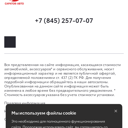
+7 (845) 257-07-07
Вся представленная на сайте информация, касающаяся стоимости
автомобилей, аксессуаров* и сервисного обслуживания, носит
информационный характер и не является публичной офертой,
определяемой положениями ст. 437 (2) ГК РФ. Для получения
подробной информации обращайтесь в наши автосалоны.
Опубликованная на данном сайте информация может быть
изменена в любое время без предварительного уведомления. *
Стоимость аксессуаров указана без учета стоимости установки.
Правовая информация
×
Изменить настройку cookies
Мы используем файлы cookie
Сбросить cookie
Это необходимо для полноценного функционирования
сайта. Продолжая использовать сайт, вы соглашаетесь со