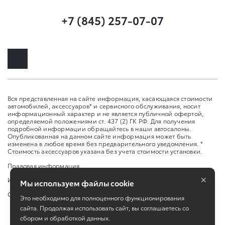
+7 (845) 257-07-07
Вся представленная на сайте информация, касающаяся стоимости
автомобилей, аксессуаров* и сервисного обслуживания, носит
информационный характер и не является публичной офертой,
определяемой положениями ст. 437 (2) ГК РФ. Для получения
подробной информации обращайтесь в наши автосалоны.
Опубликованная на данном сайте информация может быть
изменена в любое время без предварительного уведомления. *
Стоимость аксессуаров указана без учета стоимости установки.
Правовая информация
×
Изменить настройку cookies
Мы используем файлы cookie
Сбросить cookie
Это необходимо для полноценного функционирования
сайта. Продолжая использовать сайт, вы соглашаетесь со
сбором и обработкой данных.