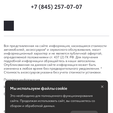
+7 (845) 257-07-07
Вся представленная на сайте информация, касающаяся стоимости
автомобилей, аксессуаров* и сервисного обслуживания, носит
информационный характер и не является публичной офертой,
определяемой положениями ст. 437 (2) ГК РФ. Для получения
подробной информации обращайтесь в наши автосалоны.
Опубликованная на данном сайте информация может быть
изменена в любое время без предварительного уведомления. *
Стоимость аксессуаров указана без учета стоимости установки.
Правовая информация
×
Изменить настройку cookies
Мы используем файлы cookie
Сбросить cookie
Это необходимо для полноценного функционирования
сайта. Продолжая использовать сайт, вы соглашаетесь со
сбором и обработкой данных.
©
2026
ООО «Саратов-Авто»