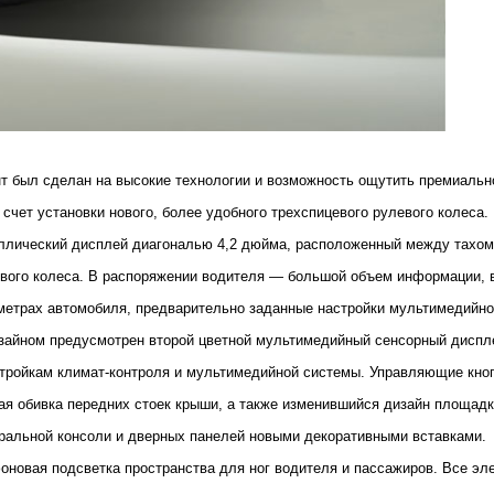
нт был сделан на высокие технологии и возможность ощутить премиальн
счет установки нового, более удобного трехспицевого рулевого колеса
лический дисплей диагональю 4,2 дюйма, расположенный между тахоме
вого колеса. В распоряжении водителя — большой объем информации, в
етрах автомобиля, предварительно заданные настройки мультимедийной
зайном предусмотрен второй цветной мультимедийный сенсорный дисплей
астройкам климат-контроля и мультимедийной системы. Управляющие кн
я обивка передних стоек крыши, а также изменившийся дизайн площадки
тральной консоли и дверных панелей новыми декоративными вставками.
оновая подсветка пространства для ног водителя и пассажиров. Все эл