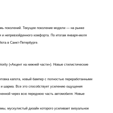
емь поколений. Текущее поколение модели ― на рынке
ти и непревзойденного комфорта. По итогам января-июля
йота в Санкт-Петербурге.
ority («Акцент на нижней части»). Новые стилистические
товка капота, новый бампер с полностью переработанными
и и шарма. Все это способствует усилению ощущения
рченной через всю переднюю часть автомобиля. Новые
мы, мускулистый дизайн которого усиливает визуальное