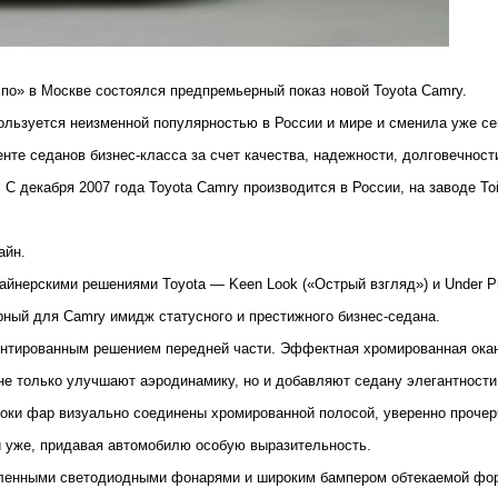
по» в Москве состоялся предпремьерный показ новой Toyota Camry.
ользуется неизменной популярностью в России и мире и сменила уже с
енте седанов бизнес-класса за счет качества, надежности, долговечнос
 C декабря 2007 года Toyota Camry производится в России, на заводе То
айн.
йнерскими решениями Toyota ― Keen Look («Острый взгляд») и Under Pri
рный для Camry имидж статусного и престижного бизнес-седана.
центированным решением передней части. Эффектная хромированная окан
не только улучшают аэродинамику, но и добавляют седану элегантност
блоки фар визуально соединены хромированной полосой, уверенно проче
 уже, придавая автомобилю особую выразительность.
овленными светодиодными фонарями и широким бампером обтекаемой фор