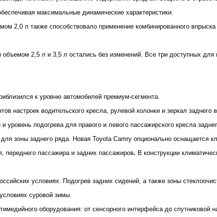
 обеспечивая максимальные динамические характеристики.
мом 2,0 л также способствовало применение комбинированного впрыска 
объемом 2,5 л и 3,5 л остались без изменений. Все три доступных для 
риблизился к уровню автомобилей премиум-сегмента.
тов настроек водительского кресла, рулевой колонки и зеркал заднего
 и уровень подогрева для правого и левого пассажирского кресла задне
 для зоны заднего ряда. Новая Toyota Camry опционально оснащается 
я, переднего пассажира и задних пассажиров
.
В конструкции климатичес
ссийских условиях. Подогрев задних сидений, а также зоны стеклоочист
 условиях суровой зимы.
тимедийного оборудования: от сенсорного интерфейса до спутниковой 