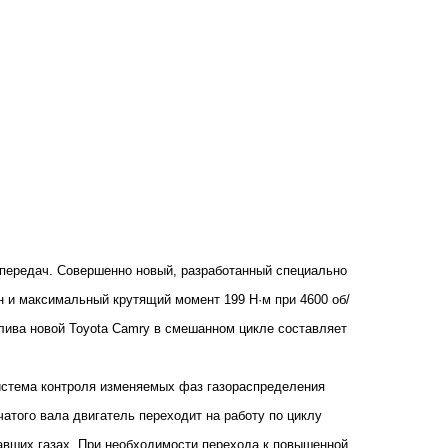
й передач. Совершенно новый, разработанный специально
н и максимальный крутящий момент 199 Н·м при 4600 об/
плива новой Toyota Camry в cмешанном цикле составляет
система контроля изменяемых фаз газораспределения
нчатого вала двигатель переходит на работу по циклу
авших газах. При необходимости перехода к повышенной