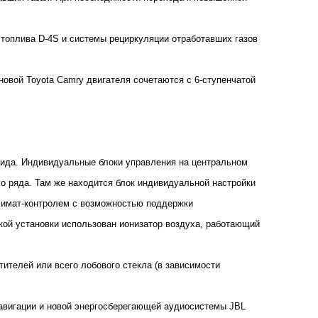
топлива D-4S и системы рециркуляции отработавших газов
новой Toyota Camry двигателя сочетаются с 6-ступенчатой
 вида. Индивидуальные блоки управления на центральном
го ряда. Там же находится блок индивидуальной настройки
климат-контролем с возможностью поддержки
кой установки использован ионизатор воздуха, работающий
ителей или всего лобового стекла (в зависимости
навигации и новой энергосберегающей аудиосистемы JBL