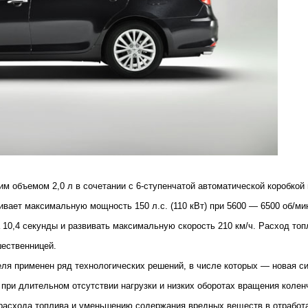
им объемом 2,0 л в сочетании с 6-ступенчатой автоматической коробко
ивает максимальную мощность 150 л.с. (110 кВт) при 5600 — 6500 об/ми
а 10,4 секунды и развивать максимальную скорость 210 км/ч. Расход то
шественницей.
теля применен ряд технологических решений, в числе которых ― новая 
я ей при длительном отсутствии нагрузки и низких оборотах вращения коле
 расхода топлива и уменьшению содержания вредных веществ в отработ