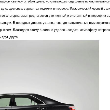
ладном светло-голубом цвете, усиливающем ощущение исключительного 
 двух цветовых вариантах отделки интерьера. Классический черный сало
тве альтернативы предлагается утонченный и элегантный интерьер из в
изоляции. В передних дверях установлены дополнительные шумоотраж
ытием. Благодаря этому в салоне удалось создать атмосферу непревзо
 друг друга.