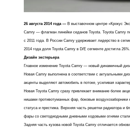
26 августа 2014 года —
В выставочном центре «Крокус Экс
Camry ― флагман линейки седанов Toyota. Toyota Camry п
с 2011 года. В России Camry удерживает лидерство в сегм
2014 года доля Toyota Camry в D/E сегменте достигла 26%.
Дизайн экстерьера
Главное изменение Toyota Camry ― новый динамичный диз
Новая Camry выполнена в соответствии с актуальными диза
акценты выделяют автомобиль в потоке, усиливая характе
Новая Toyota Camry сразу привлекает внимание более ак
нишами противотуманных фар, боковые воздухозаборники 
статуса и престижа. Верхняя часть решетки радиатора и 
фары со светодиодными дневными ходовыми огнями стали
Задняя часть кузова новой Toyota Camry отличается обн