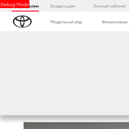
Debug Mode
Покупателям
Владельцам
Личный кабинет
Модельный ряд
Финансовые 
Дилерский центр
Новости
Преимущества д
В МОСКВЕ СОСТО
TOYOTA CAMRY
26 августа 2014 г.
Поделиться