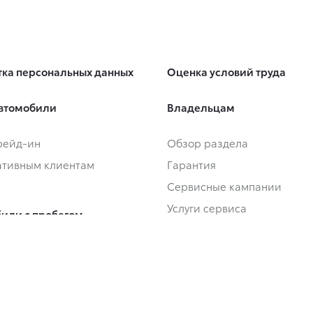
ка персональных данных
Оценка условий труда
втомобили
Владельцам
Трейд-ин
Обзор раздела
тивным клиентам
Гарантия
Сервисные кампании
Услуги сервиса
или с пробегом
Сервисные предложения
Трейд-ин
Запасные части и масла
или с пробегом в наличии
Замена на новый
Регламентное ТО и запись