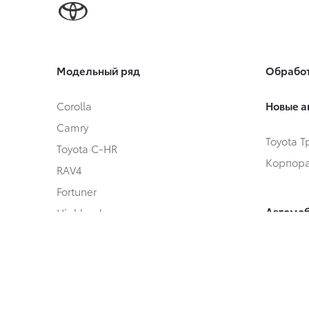
Модельный ряд
Обработ
Corolla
Новые а
Camry
Toyota 
Toyota C-HR
Корпора
RAV4
Fortuner
Автомоб
Highlander
Land Cruiser Prado
Toyota 
Land Cruiser 300
Автомоб
Hilux
Alphard