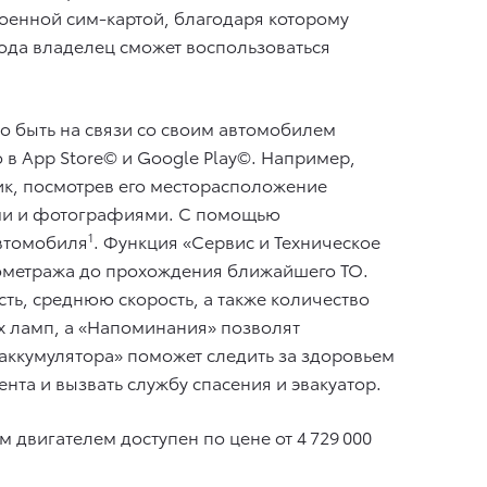
енной сим-картой, благодаря которому
года владелец сможет воспользоваться
о быть на связи со своим автомобилем
 в App Store© и Google Play©. Например,
ик, посмотрев его месторасположение
ками и фотографиями. С помощью
автомобиля
1
. Функция «Сервис и Техническое
лометража до прохождения ближайшего ТО.
ть, среднюю скорость, а также количество
х ламп, а «Напоминания» позволят
 аккумулятора» поможет следить за здоровьем
нта и вызвать службу спасения и эвакуатор.
 двигателем доступен по цене от 4 729 000