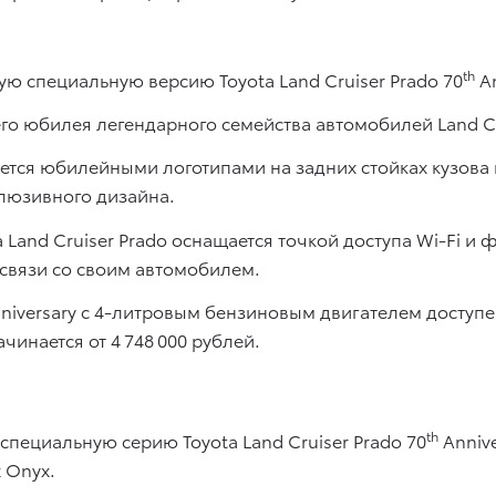
th
ую специальную версию Toyota Land Cruiser Prado 70
An
го юбилея легендарного семейства автомобилей Land Cr
тся юбилейными логотипами на задних стойках кузова и
люзивного дизайна.
a Land Cruiser Prado оснащается точкой доступа Wi-Fi и
 связи со своим автомобилем.
niversary c 4-литровым бензиновым двигателем доступен 
чинается от 4 748 000 рублей.
th
специальную серию Toyota Land Cruiser Prado 70
Annive
 Onyx.