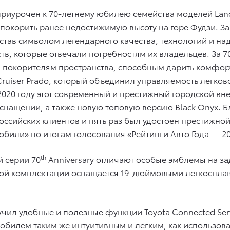
риурочен к 70-летнему юбилею семейства моделей Land
ев покорить ранее недостижимую высоту на горе Фудзи.
став символом легендарного качества, технологий и на
еств, которые отвечали потребностям их владельцев. За 
покорителям пространства, способным дарить комфорт 
d Cruiser Prado, который объединил управляемость легк
2020 году этот современный и престижный городской в
нащении, а также новую топовую версию Black Onyx. Б
ссийских клиентов и пять раз был удостоен престижной
били» по итогам голосования «Рейтинги Авто Года — 20
th
й серии 70
Anniversary отличают особые эмблемы на зад
йной комплектации оснащается 19-дюймовыми легкоспл
чил удобные и полезные функции Toyota Connected Ser
обилем таким же интуитивным и легким, как использов