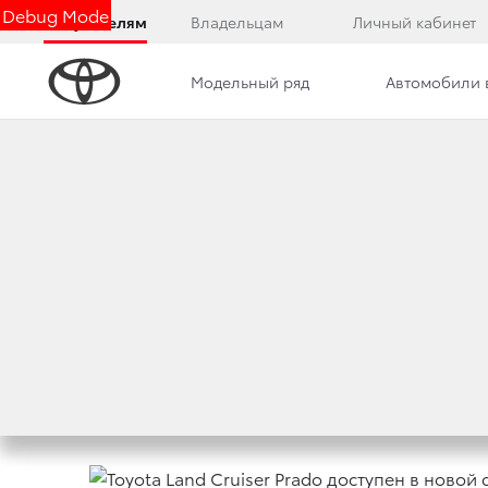
Debug Mode
Покупателям
Владельцам
Личный кабинет
Модельный ряд
Автомобили 
Дилерский центр
Новости
Преимущества д
TOYOTA LAND CR
TH
СЕРИИ 70
ANNIV
1 июня 2021 г.
Поделиться