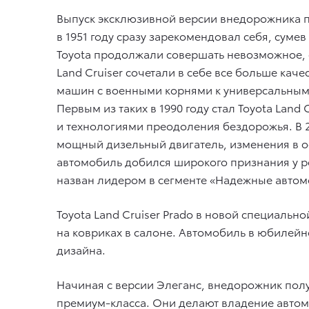
Выпуск эксклюзивной версии внедорожника п
в 1951 году сразу зарекомендовал себя, сум
Toyota продолжали совершать невозможное, 
Land Cruiser сочетали в себе все больше кач
машин с военными корнями к универсальным 
Первым из таких в 1990 году стал Toyota Lan
и технологиями преодоления бездорожья. В 
мощный дизельный двигатель, изменения в ос
автомобиль добился широкого признания у ро
назван лидером в сегменте «Надежные автомо
Toyota Land Cruiser Prado в новой специально
на ковриках в салоне. Автомобиль в юбиле
дизайна.
Начиная с версии Элеганс, внедорожник полу
премиум-класса. Они делают владение автом