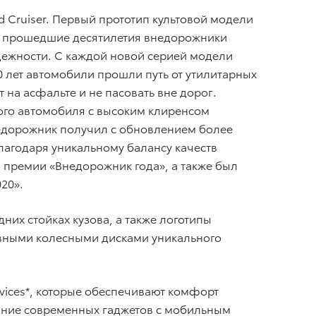
 Cruiser. Первый прототип культовой модели
 За прошедшие десятилетия внедорожники
дежности. С каждой новой серией модели
70 лет автомобили прошли путь от утилитарных
на асфальте и не пасовать вне дорог.
ового автомобиля c высоким клиренсом
недорожник получил с обновлением более
лагодаря уникальному балансу качеств
 премии «Внедорожник года», а также был
20».
них стойках кузова, а также логотипы
авными колесными дисками уникального
vices*, которые обеспечивают комфорт
ание современных гаджетов с мобильным