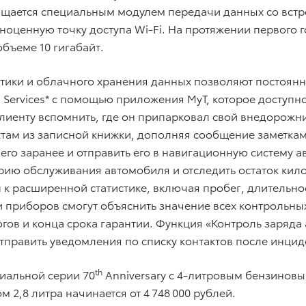
щается специальным модулем передачи данных со встро
ноценную точку доступа Wi-Fi. На протяжении первого 
ъеме 10 гигабайт.
тики и облачного хранения данных позволяют постоянн
 Services* с помощью приложения MyT, которое доступно
лиенту вспомнить, где он припарковал свой внедорожн
тактам из записной книжки, дополняя сообщение замет
го заранее и отправить его в навигационную систему 
орию обслуживания автомобиля и отследить остаток ки
 к расширенной статистике, включая пробег, длительнос
 приборов смогут объяснить значение всех контрольны
огов и конца срока гарантии. Функция «Контроль заряда
тправить уведомления по списку контактов после инциде
th
циальной серии 70
Anniversary c 4-литровым бензиновым
 2,8 литра начинается от 4 748 000 рублей.