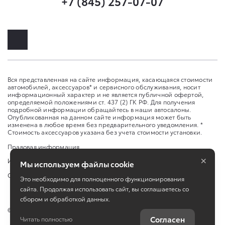
+7 (845) 257-07-07
Вся представленная на сайте информация, касающаяся стоимости
автомобилей, аксессуаров* и сервисного обслуживания, носит
информационный характер и не является публичной офертой,
определяемой положениями ст. 437 (2) ГК РФ. Для получения
подробной информации обращайтесь в наши автосалоны.
Опубликованная на данном сайте информация может быть
изменена в любое время без предварительного уведомления. *
Стоимость аксессуаров указана без учета стоимости установки.
Правовая информация
×
Изменить настройку cookies
Мы используем файлы cookie
Сбросить cookie
Это необходимо для полноценного функционирования
сайта. Продолжая использовать сайт, вы соглашаетесь со
сбором и обработкой данных.
©
2026
ООО «Саратов-Авто»
Согласен
Читать полностью