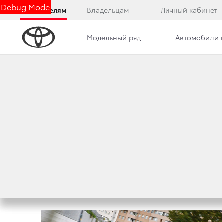
Debug Mode
Покупателям
Владельцам
Личный кабинет
Модельный ряд
Автомобили 
Дилерский центр
Новости
Преимущества д
TOYOTA CAMRY С
ДВИГАТЕЛЕМ
22 октября 2012 г.
Поделиться