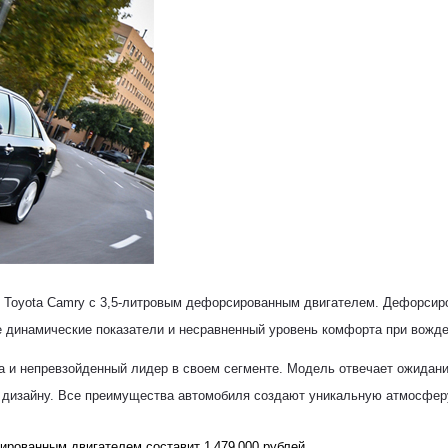
й Toyota Camry с 3,5-литровым дефорсированным двигателем. Дефорсир
 динамические показатели и несравненный уровень комфорта при вожде
a и непревзойденный лидер в
своем сегменте. Модель отвечает ожидан
 дизайну. Все преимущества автомобиля создают уникальную атмосферу,
рованным двигателем составит 1 479 000 рублей.