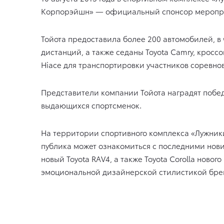
Корпорэйшн» — официальный спонсор мероприят
Тойота
предоставила более 200 автомобилей, 
дистанций, а также седаны
Toyota Camry, кроссо
Hiace для транспортировки участников соревно
П
редставители компании Тойота наградят побе
выдающихся спортсменок.
Н
а территории спортивного комплекса «Лужники
публика может ознакомиться с последними новин
новый Toyota RAV4, а также Toyota Corolla ново
эмоциональной дизайнерской стилистикой брен