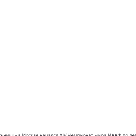
Лужники» в Москве начался
XIV
Чемпионат мира ИААФ по легк