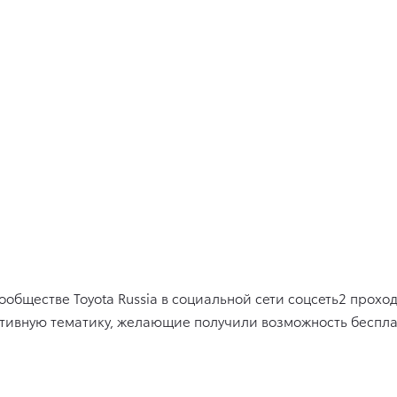
сообществе
Toyota
Russia
в социальной сети
соцсеть2
проход
ортивную тематику, желающие получили возможность беспл